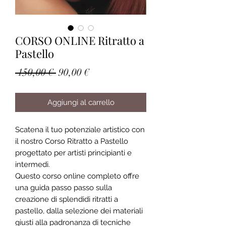
CORSO ONLINE Ritratto a
Pastello
Prezzo
Prezzo
 150,00 € 
90,00 €
regolare
scontato
Aggiungi al carrello
Scatena il tuo potenziale artistico con
il nostro Corso Ritratto a Pastello
progettato per artisti principianti e
intermedi.
Questo corso online completo offre
una guida passo passo sulla
creazione di splendidi ritratti a
pastello, dalla selezione dei materiali
giusti alla padronanza di tecniche