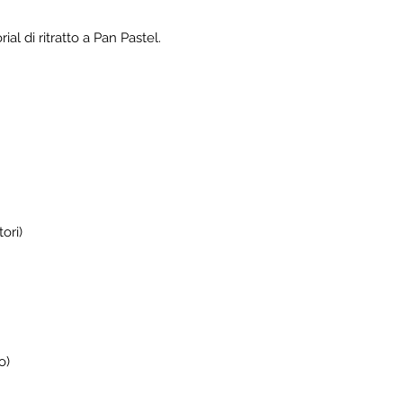
al di ritratto a Pan Pastel.
ori)
o)